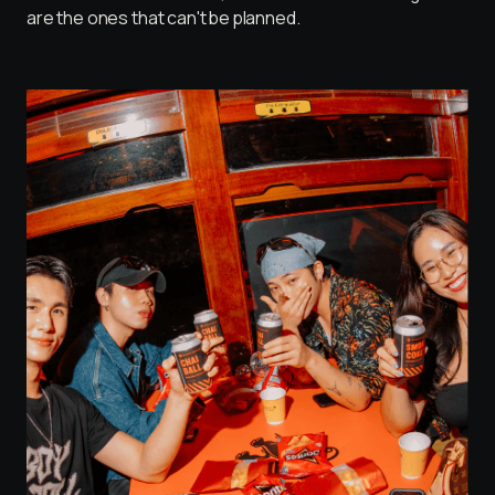
a
r
e
t
h
e
o
n
e
s
t
h
a
t
c
a
n
'
t
b
e
p
l
a
n
n
e
d
.