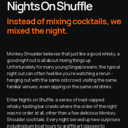
N
i
g
h
t
s
O
n
S
h
u
f
f
l
e
I
n
s
t
e
a
d
o
f
m
i
x
i
n
g
c
o
c
k
t
a
i
l
s
,
w
e
m
i
x
e
d
t
h
e
n
i
g
h
t
.
M
o
n
k
e
y
S
h
o
u
l
d
e
r
b
e
l
i
e
v
e
s
t
h
a
t
j
u
s
t
l
i
k
e
a
g
o
o
d
w
h
i
s
k
y
,
a
g
o
o
d
n
i
g
h
t
o
u
t
i
s
a
l
l
a
b
o
u
t
m
i
x
i
n
g
t
h
i
n
g
s
u
p
.
U
n
f
o
r
t
u
n
a
t
e
l
y
f
o
r
m
a
n
y
y
o
u
n
g
S
i
n
g
a
p
o
r
e
a
n
s
,
t
h
e
t
y
p
i
c
a
l
n
i
g
h
t
o
u
t
c
a
n
o
f
t
e
n
f
e
e
l
l
i
k
e
y
o
u
’
r
e
w
a
t
c
h
i
n
g
a
r
e
r
u
n
-
h
a
n
g
i
n
g
o
u
t
w
i
t
h
t
h
e
s
a
m
e
o
l
d
c
r
o
w
d
,
v
i
s
i
t
i
n
g
t
h
e
s
a
m
e
f
a
m
i
l
i
a
r
v
e
n
u
e
s
,
e
v
e
n
s
i
p
p
i
n
g
o
n
t
h
e
s
a
m
e
o
l
d
d
r
i
n
k
s
.
E
n
t
e
r
N
i
g
h
t
s
o
n
S
h
u
f
f
l
e
,
a
s
e
r
i
e
s
o
f
m
a
d
-
c
a
p
p
e
d
w
h
i
s
k
y
-
t
a
s
t
i
n
g
b
a
r
c
r
a
w
l
s
w
h
e
r
e
t
h
e
o
r
d
e
r
o
f
t
h
e
n
i
g
h
t
w
a
s
n
o
o
r
d
e
r
a
t
a
l
l
,
o
t
h
e
r
t
h
a
n
a
f
e
w
d
e
l
i
c
i
o
u
s
M
o
n
k
e
y
S
h
o
u
l
d
e
r
c
o
c
k
t
a
i
l
s
.
E
v
e
r
y
n
i
g
h
t
s
e
r
v
e
d
u
p
n
e
w
s
u
r
p
r
i
s
e
s
i
n
c
l
u
d
i
n
g
b
u
m
b
o
a
t
t
o
u
r
s
t
o
g
r
a
f
f
i
t
i
a
r
t
c
l
a
s
s
e
s
t
o