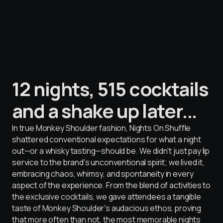
1
2
n
i
g
h
t
s
,
5
1
5
c
o
c
k
t
a
i
l
s
a
n
d
a
s
h
a
k
e
u
p
l
a
t
e
r
.
.
.
I
n
t
r
u
e
M
o
n
k
e
y
S
h
o
u
l
d
e
r
f
a
s
h
i
o
n
,
N
i
g
h
t
s
O
n
S
h
u
f
f
l
e
s
h
a
t
t
e
r
e
d
c
o
n
v
e
n
t
i
o
n
a
l
e
x
p
e
c
t
a
t
i
o
n
s
f
o
r
w
h
a
t
a
n
i
g
h
t
o
u
t
—
o
r
a
w
h
i
s
k
y
t
a
s
t
i
n
g
—
s
h
o
u
l
d
b
e
.
W
e
d
i
d
n
'
t
j
u
s
t
p
a
y
l
i
p
s
e
r
v
i
c
e
t
o
t
h
e
b
r
a
n
d
'
s
u
n
c
o
n
v
e
n
t
i
o
n
a
l
s
p
i
r
i
t
;
w
e
l
i
v
e
d
i
t
,
e
m
b
r
a
c
i
n
g
c
h
a
o
s
,
w
h
i
m
s
y
,
a
n
d
s
p
o
n
t
a
n
e
i
t
y
i
n
e
v
e
r
y
a
s
p
e
c
t
o
f
t
h
e
e
x
p
e
r
i
e
n
c
e
.
F
r
o
m
t
h
e
b
l
e
n
d
o
f
a
c
t
i
v
i
t
i
e
s
t
o
t
h
e
e
x
c
l
u
s
i
v
e
c
o
c
k
t
a
i
l
s
,
w
e
g
a
v
e
a
t
t
e
n
d
e
e
s
a
t
a
n
g
i
b
l
e
t
a
s
t
e
o
f
M
o
n
k
e
y
S
h
o
u
l
d
e
r
'
s
a
u
d
a
c
i
o
u
s
e
t
h
o
s
,
p
r
o
v
i
n
g
t
h
a
t
m
o
r
e
o
f
t
e
n
t
h
a
n
n
o
t
,
t
h
e
m
o
s
t
m
e
m
o
r
a
b
l
e
n
i
g
h
t
s